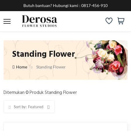
Butuh bantuan?
Hubungi kami :
0817-456-910
Standing Flower
Home
Standing Flower
Ditemukan
Produk Standing Flower
0
Sort by:
Featured