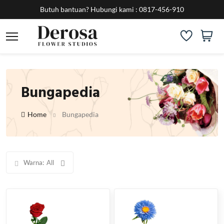
Butuh bantuan?
Hubungi kami :
0817-456-910
Bungapedia
Home
Bungapedia
Warna:
All