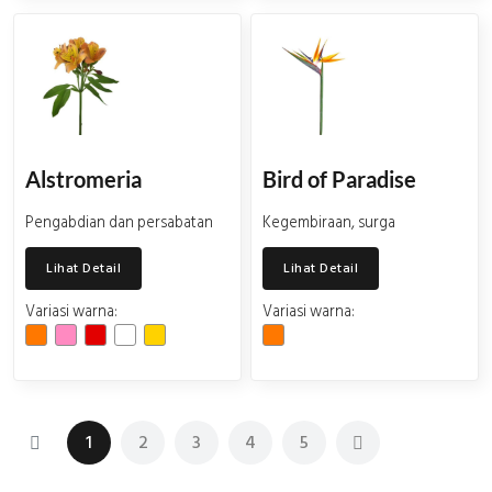
Alstromeria
Bird of Paradise
Pengabdian dan persabatan
Kegembiraan, surga
Lihat Detail
Lihat Detail
Variasi warna:
Variasi warna:
1
2
3
4
5