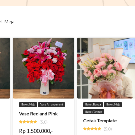
et Meja
Buket Meja
Vase Arrangement
Buket Bunga
Buket Meja
Buket Tangan
Vase Red and Pink
Cetak Template
(5.0)
(5.0)
Rp 1.500.000,-