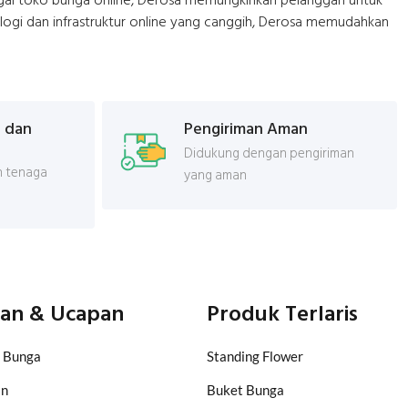
bagai toko bunga online, Derosa memungkinkan pelanggan untuk
ogi dan infrastruktur online yang canggih, Derosa memudahkan
 dan
Pengiriman Aman
Didukung dengan pengiriman
 tenaga
yang aman
an & Ucapan
Produk Terlaris
 Bunga
Standing Flower
an
Buket Bunga