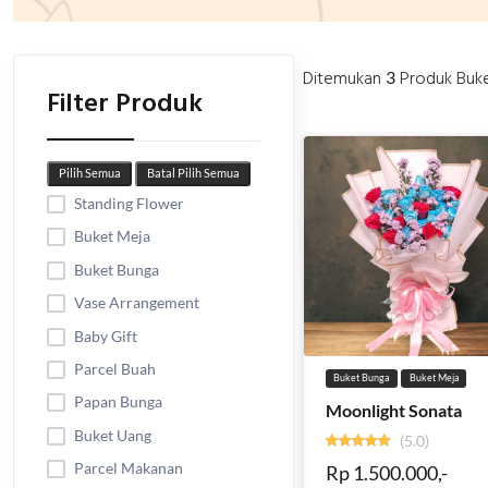
Ditemukan
Produk Buk
3
Filter Produk
Pilih Semua
Batal Pilih Semua
Standing Flower
Buket Meja
Buket Bunga
Vase Arrangement
Baby Gift
Parcel Buah
Buket Bunga
Buket Meja
Papan Bunga
Moonlight Sonata
Buket Uang
(5.0)
Parcel Makanan
Rp 1.500.000,-