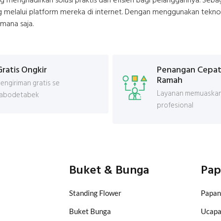
ng menghadirkan solusi praktis dan efisien bagi pelanggannya. Se
 melalui platform mereka di internet. Dengan menggunakan teknol
mana saja.
Gratis Ongkir
Penangan Cepat
Ramah
engiriman gratis se
Layanan memuaskan
Jabodetabek
profesional
Buket & Bunga
Pap
Standing Flower
Papan
Buket Bunga
Ucap