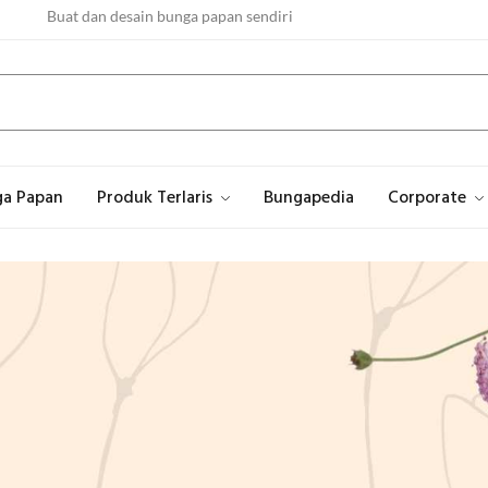
Buat dan desain bunga papan sendiri
Proses pembuatan buket cepat! 3 jam jadi!
Asli buatan Rawa Belong Jakarta Barat
ga Papan
Produk Terlaris
Bungapedia
Corporate