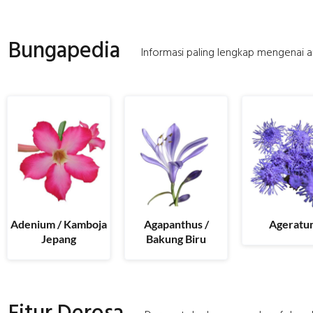
Bungapedia
Informasi paling lengkap mengenai ar
Adenium / Kamboja
Agapanthus /
Ageratu
Jepang
Bakung Biru
Fitur Derosa