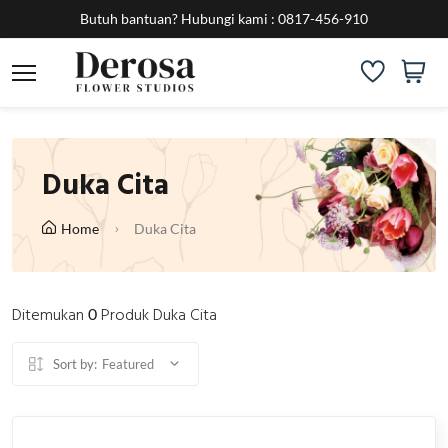
Butuh bantuan?
Hubungi kami :
0817-456-910
Duka Cita
Home
Duka Cita
Ditemukan
Produk Duka Cita
0
Sort by:
Featured