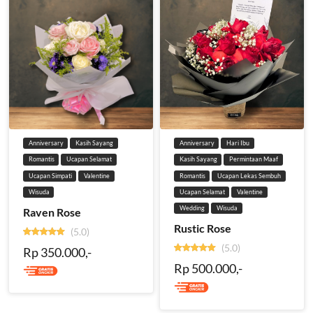
Anniversary
Kasih Sayang
Anniversary
Hari Ibu
Romantis
Ucapan Selamat
Kasih Sayang
Permintaan Maaf
Ucapan Simpati
Valentine
Romantis
Ucapan Lekas Sembuh
Wisuda
Ucapan Selamat
Valentine
Wedding
Wisuda
Raven Rose
Rustic Rose
(5.0)
(5.0)
Rp 350.000,-
Rp 500.000,-