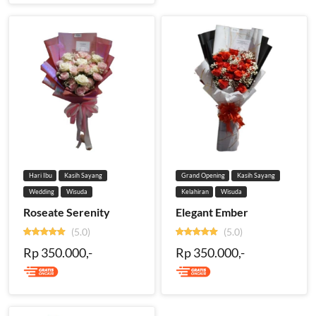
Hari Ibu
Kasih Sayang
Grand Opening
Kasih Sayang
Wedding
Wisuda
Kelahiran
Wisuda
Roseate Serenity
Elegant Ember
(5.0)
(5.0)
Rp 350.000,-
Rp 350.000,-