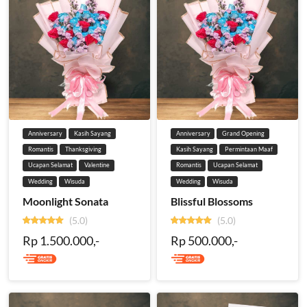
Anniversary
Kasih Sayang
Anniversary
Grand Opening
Romantis
Thanksgiving
Kasih Sayang
Permintaan Maaf
Ucapan Selamat
Valentine
Romantis
Ucapan Selamat
Wedding
Wisuda
Wedding
Wisuda
Moonlight Sonata
Blissful Blossoms
(5.0)
(5.0)
Rp 1.500.000,-
Rp 500.000,-