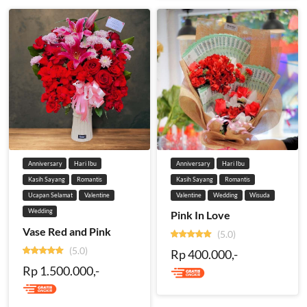
Anniversary
Hari Ibu
Anniversary
Hari Ibu
Kasih Sayang
Romantis
Kasih Sayang
Romantis
Ucapan Selamat
Valentine
Valentine
Wedding
Wisuda
Wedding
Pink In Love
Vase Red and Pink
(5.0)
(5.0)
Rp 400.000,-
Rp 1.500.000,-