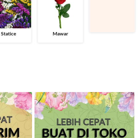
Statice
Mawar