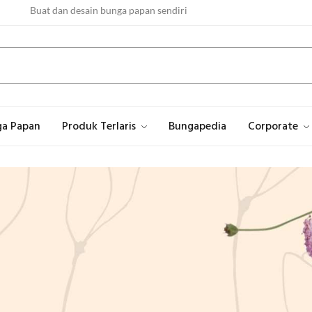
Buat dan desain bunga papan sendiri
Proses pembuatan buket cepat! 3 jam jadi!
Asli buatan Rawa Belong Jakarta Barat
ga Papan
Produk Terlaris
Bungapedia
Corporate